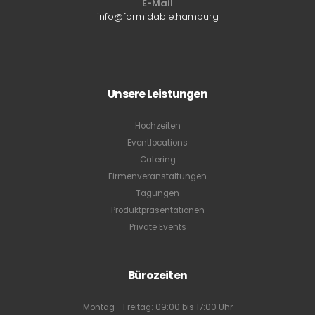
E-Mail
info@formidable.hamburg
Unsere Leistungen
Hochzeiten
Eventlocations
Catering
Firmenveranstaltungen
Tagungen
Produktpräsentationen
Private Events
Bürozeiten
Montag - Freitag: 09:00 bis 17:00 Uhr