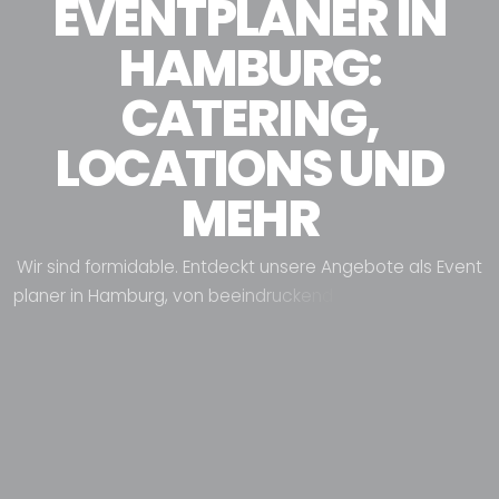
EVENTPLANER IN
HAMBURG:
CATERING,
LOCATIONS UND
MEHR
W
i
r
s
i
n
d
f
o
r
m
i
d
a
b
l
e
.
E
n
t
d
e
c
k
t
u
n
s
e
r
e
A
n
g
e
b
o
t
e
a
l
s
E
v
e
n
t
p
l
a
n
e
r
i
n
H
a
m
b
u
r
g
,
v
o
n
b
e
e
i
n
d
r
u
c
k
e
n
d
e
n
L
o
c
a
t
i
o
n
s
ü
b
e
r
i
n